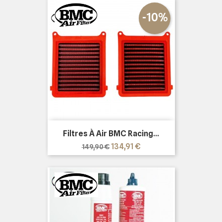
-10%
Filtres À Air BMC Racing...
Prix
Prix
134,91 €
149,90 €
de
base