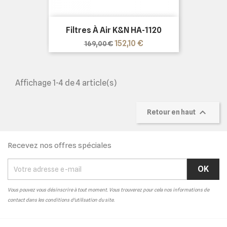
Filtres À Air K&N HA-1120
Prix
Prix
152,10 €
169,00 €
de
base
Affichage 1-4 de 4 article(s)

Retour en haut
Recevez nos offres spéciales
Vous pouvez vous désinscrire à tout moment. Vous trouverez pour cela nos informations de
contact dans les conditions d'utilisation du site.