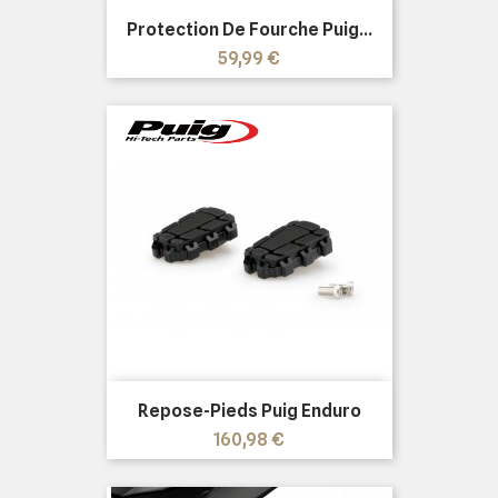
Protection De Fourche Puig...
Prix
59,99 €
Repose-Pieds Puig Enduro
Prix
160,98 €