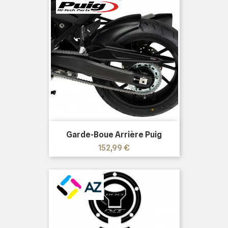
Garde-Boue Arrière Puig
Prix
152,99 €