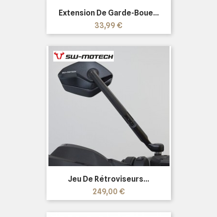
Extension De Garde-Boue...
Prix
33,99 €
Jeu De Rétroviseurs...
Prix
249,00 €