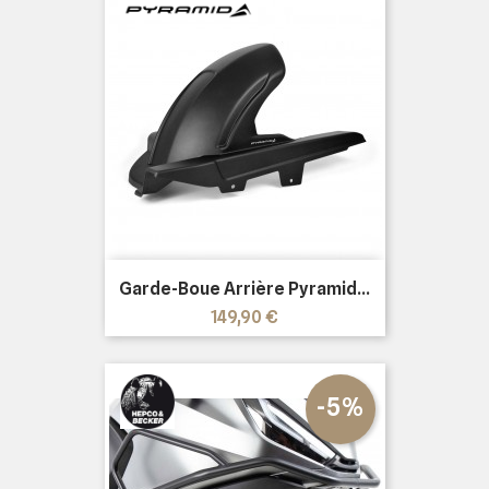
Garde-Boue Arrière Pyramid...
Prix
149,90 €
-5%