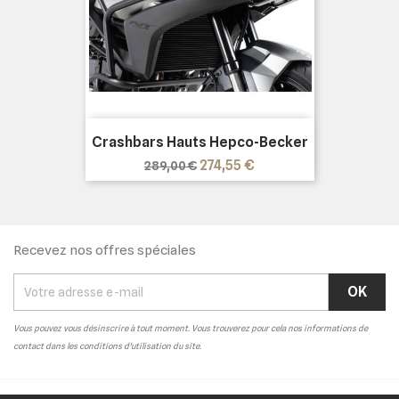
Crashbars Hauts Hepco-Becker
Prix
Prix
274,55 €
289,00 €
de
base
Recevez nos offres spéciales
Vous pouvez vous désinscrire à tout moment. Vous trouverez pour cela nos informations de
contact dans les conditions d'utilisation du site.