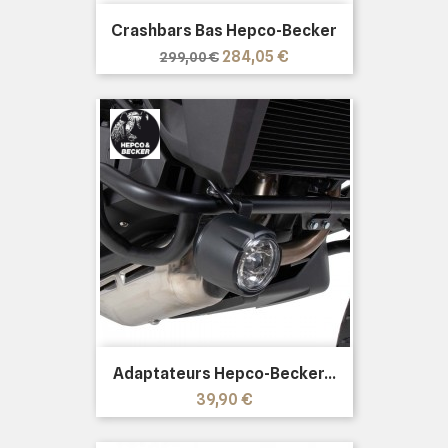
Crashbars Bas Hepco-Becker
Prix
Prix
284,05 €
299,00 €
de
base
Adaptateurs Hepco-Becker...
Prix
39,90 €