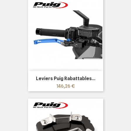
Leviers Puig Rabattables...
Prix
146,26 €