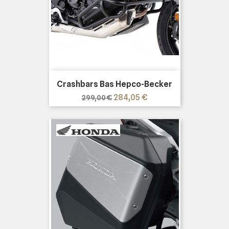
Crashbars Bas Hepco-Becker
Prix
Prix
284,05 €
299,00 €
de
base