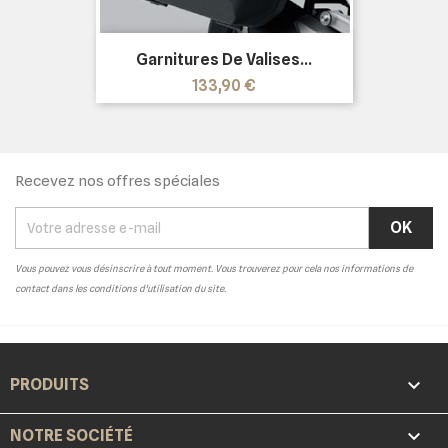
Garnitures De Valises...
Prix
133,90 €
Recevez nos offres spéciales
Vous pouvez vous désinscrire à tout moment. Vous trouverez pour cela nos informations de
contact dans les conditions d'utilisation du site.

PRODUITS

NOTRE SOCIÉTÉ