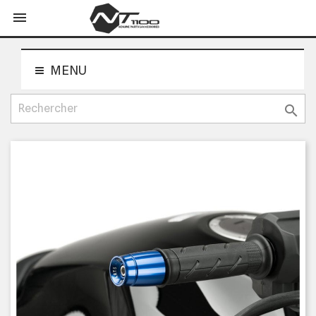
shopping_cart


MENU
