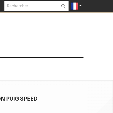


N PUIG SPEED