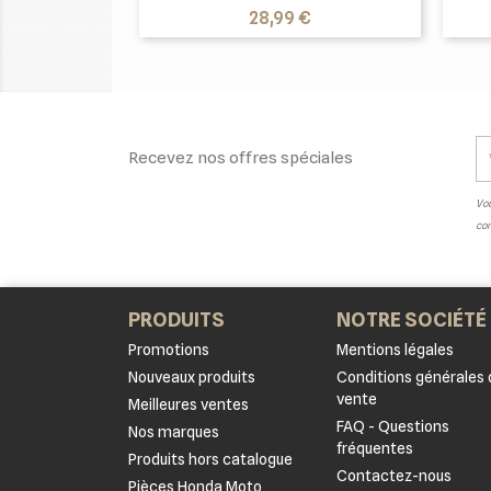
Prix
28,99 €
Recevez nos offres spéciales
Vou
con
PRODUITS
NOTRE SOCIÉTÉ
Promotions
Mentions légales
Nouveaux produits
Conditions générales 
vente
Meilleures ventes
FAQ - Questions
Nos marques
fréquentes
Produits hors catalogue
Contactez-nous
Pièces Honda Moto