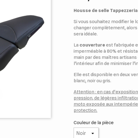
Housse de selle Tappezzeria 
Si vous souhaitez modifier le l
changer complètement, alors
sera idéale.
La
couverture
est fabriquée e
imperméable à 80% et résista
main par des maîtres artisans
l’intérieur afin de minimiser l’i
Elle est disponible en deux ver
blanc, noir ou gris.
Attention : en cas d'exposition
pression, de légères infiltrati
moto exposée aux intempéries
protection.
Couleur de la pièce