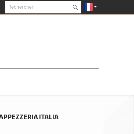


APPEZZERIA ITALIA