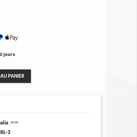
0 jours
AU PANIER
alia
BL-2