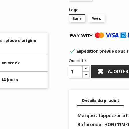
Logo
Sans
Avec
 : pièce d'origine

Expédition prévue sous 1
Quantité
s en stock

AJOUTER 
 14 jours
Détails du produit
Marque : Tappezzeria It
Reference :
HONT11M-1