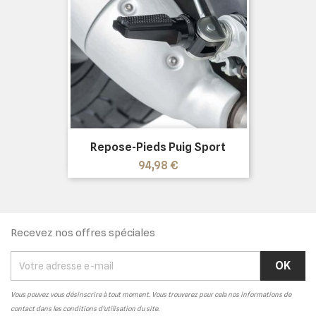
Repose-Pieds Puig Sport
Prix
94,98 €
Recevez nos offres spéciales
Vous pouvez vous désinscrire à tout moment. Vous trouverez pour cela nos informations de
contact dans les conditions d'utilisation du site.