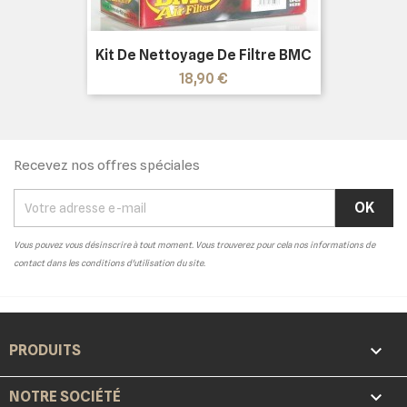
Kit De Nettoyage De Filtre BMC
Prix
18,90 €
Recevez nos offres spéciales
Vous pouvez vous désinscrire à tout moment. Vous trouverez pour cela nos informations de
contact dans les conditions d'utilisation du site.

PRODUITS

NOTRE SOCIÉTÉ