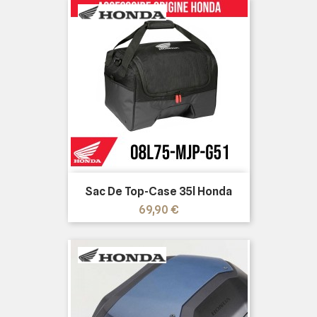
Sac De Top-Case 35l Honda
Prix
69,90 €