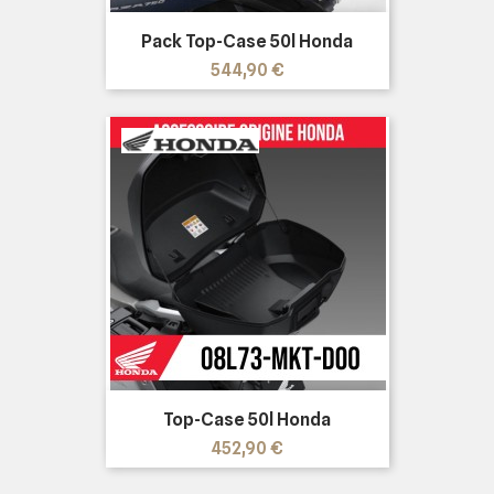
Pack Top-Case 50l Honda
Prix
544,90 €
Top-Case 50l Honda
Prix
452,90 €