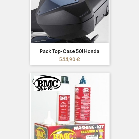
Pack Top-Case 50l Honda
Prix
544,90 €