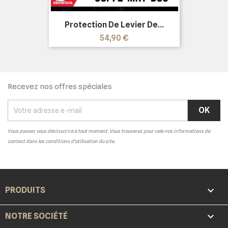
Protection De Levier De...
Prix
54,90 €
Recevez nos offres spéciales
Vous pouvez vous désinscrire à tout moment. Vous trouverez pour cela nos informations de
contact dans les conditions d'utilisation du site.

PRODUITS

NOTRE SOCIÉTÉ