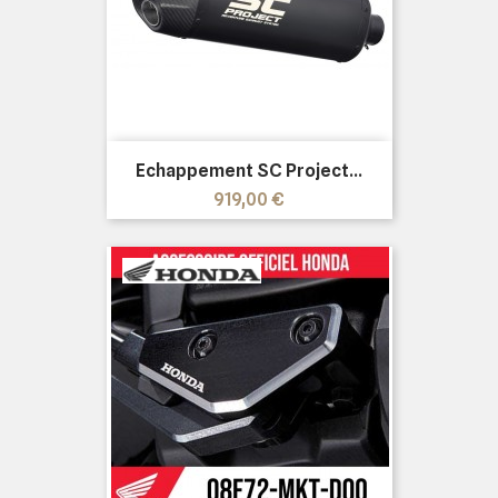
Echappement SC Project...
Prix
919,00 €