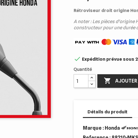
Rétroviseur droit origine Ho
A noter : Les pièces d'origin
constructeur pour une durée d

Expédition prévue sous 2
Quantité

AJOUTER 
Détails du produit
Marque : Honda
Reference :
88210-MKS