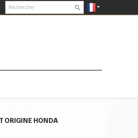


T ORIGINE HONDA