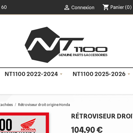
shopping_cart

0 60
Panier
(0)
Connexion
NT1100 2022-2024
NT1100 2025-2026
étachées
Rétroviseur droit origine Honda
RÉTROVISEUR DROI
104,90 €