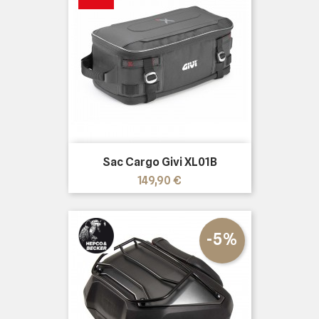
Sac Cargo Givi XL01B
Prix
149,90 €
-5%