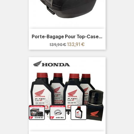
Porte-Bagage Pour Top-Case...
Prix
Prix
132,91 €
139,90 €
de
base
+
+