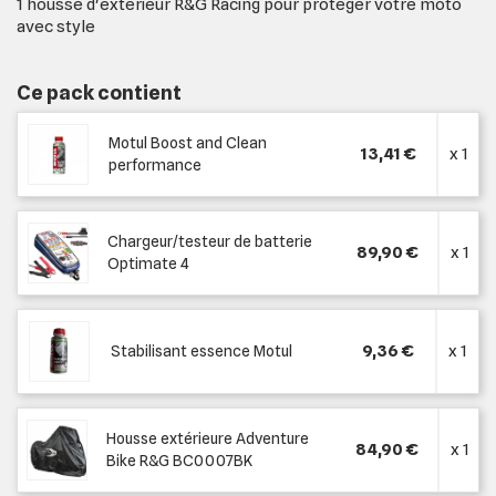
1 housse d'extérieur R&G Racing pour protéger votre moto
avec style
Ce pack contient
Motul Boost and Clean
13,41 €
x 1
performance
Chargeur/testeur de batterie
89,90 €
x 1
Optimate 4
9,36 €
x 1
Stabilisant essence Motul
Housse extérieure Adventure
84,90 €
x 1
Bike R&G BC0007BK