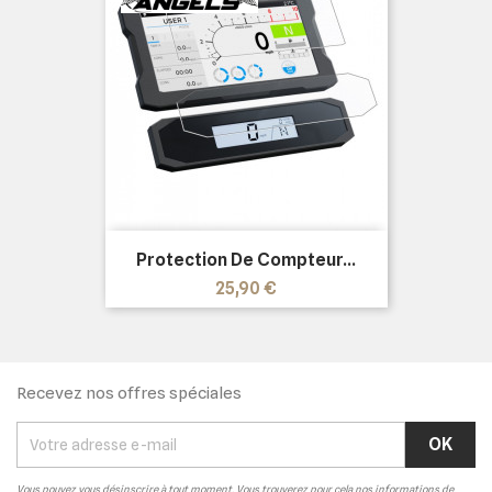
Protection De Compteur...
Prix
25,90 €
Recevez nos offres spéciales
Vous pouvez vous désinscrire à tout moment. Vous trouverez pour cela nos informations de