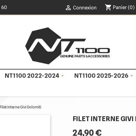
shopping_cart

0 60
Panier
(0)
Connexion
NT1100 2022-2024
NT1100 2025-2026
Filet interne Givi Dolomiti
FILET INTERNE GIVI
24,90 €