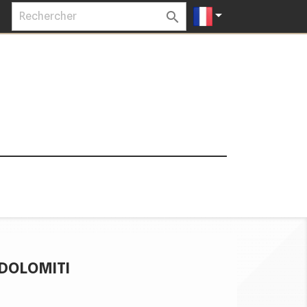


 DOLOMITI