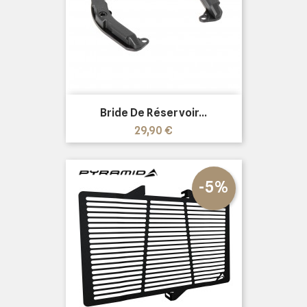
Bride De Réservoir...
Prix
29,90 €
-5%