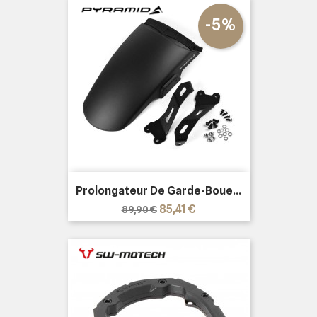
-5%
Prolongateur De Garde-Boue...
Prix
Prix
85,41 €
89,90 €
de
base