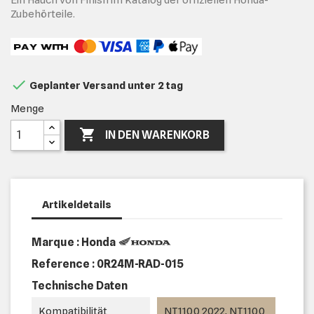
Zubehörteile.

Geplanter Versand unter 2 tag
Menge

IN DEN WARENKORB
Artikeldetails
Marque : Honda
Reference :
0R24M-RAD-015
Technische Daten
Kompatibilität
NT1100 2022, NT1100