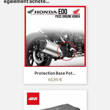
également acheté...
Protection Base Pot...
Prix
62,90 €