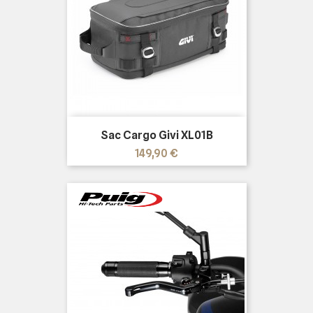
Sac Cargo Givi XL01B
Prix
149,90 €