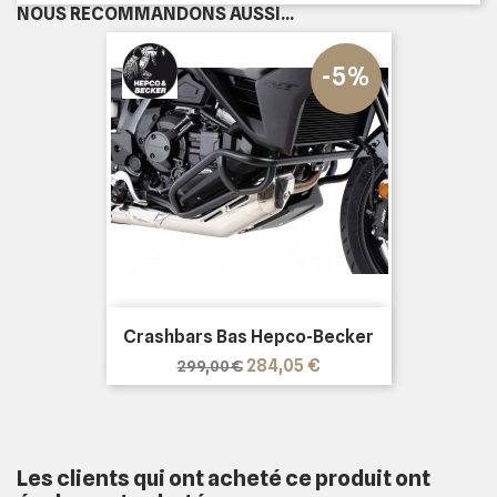
NOUS RECOMMANDONS AUSSI...
-5%
Crashbars Bas Hepco-Becker
Prix
Prix
284,05 €
299,00 €
de
base
Les clients qui ont acheté ce produit ont