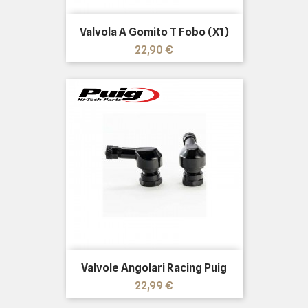
Valvola A Gomito T Fobo (x1)
Prezzo
22,90 €
Valvole Angolari Racing Puig
Prezzo
22,99 €