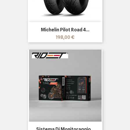
Michelin Pilot Road 4...
Prezzo
198,00 €
Sistema Di Monitoraggio...