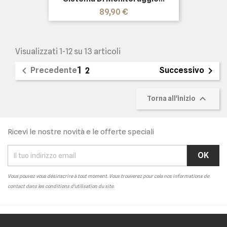
Prezzo
89,90 €
Visualizzati 1-12 su 13 articoli
1


Precedente
Successivo
2

Torna all'inizio
Ricevi le nostre novità e le offerte speciali
Vous pouvez vous désinscrire à tout moment. Vous trouverez pour cela nos informations de
contact dans les conditions d'utilisation du site.