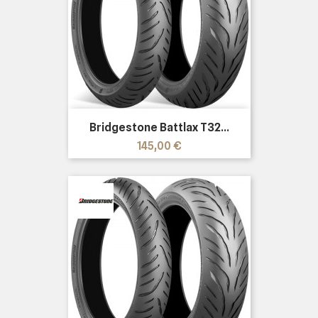
Bridgestone Battlax T32...
Prezzo
145,00 €