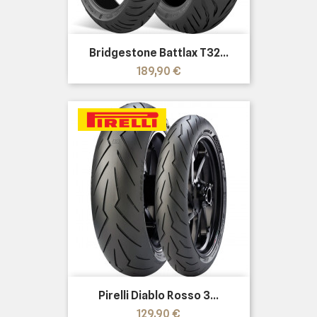
Bridgestone Battlax T32...
Prezzo
189,90 €
Pirelli Diablo Rosso 3...
Prezzo
129,90 €