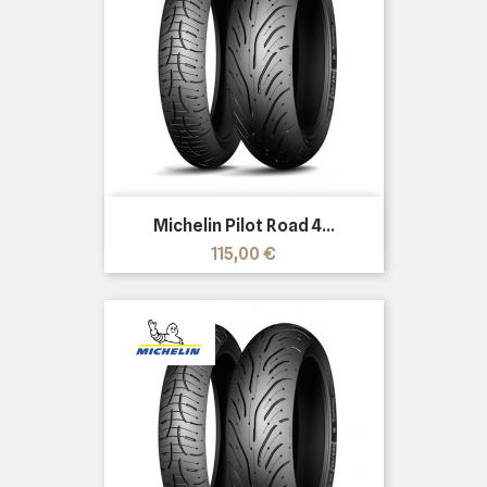
Michelin Pilot Road 4...
Prezzo
115,00 €