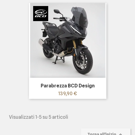
Parabrezza BCD Design
Prezzo
139,90 €
Visualizzati 1-5 su 5 articoli

Torna all'inizio