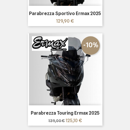
Parabrezza Sportivo Ermax 2025
Prezzo
129,90 €
-10%
Parabrezza Touring Ermax 2025
Prezzo
Prezzo
125,10 €
139,00 €
base