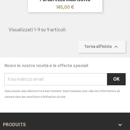
Prezzo
145,00 €
Visualizzati 1-9 su 9 articoli

Torna all'inizio
Ricevi le nostre novità e le offerte speciali
Vous pouvez vous désinscrire à tout moment. Vous trouverez pour cela nos informations de
contact dans les conditions d'utilisation du site.

PRODUITS