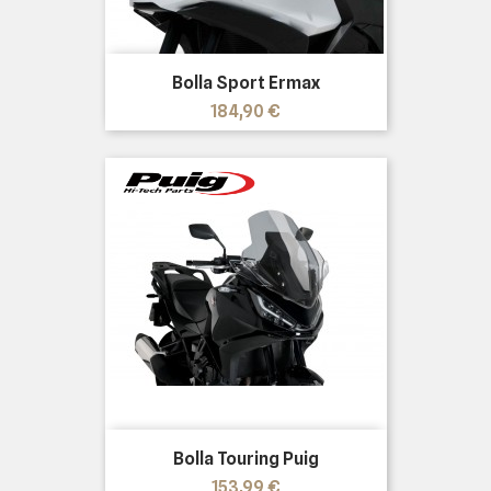
Bolla Sport Ermax
Prezzo
184,90 €
Bolla Touring Puig
Prezzo
153,99 €