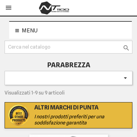
shopping_cart


MENU

PARABREZZA

Visualizzati 1-9 su 9 articoli
ALTRI MARCHI DI PUNTA
I nostri prodotti preferiti per una
soddisfazione garantita