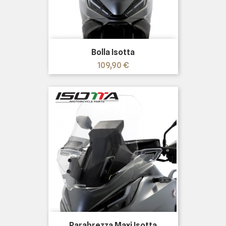
Bolla Isotta
Prezzo
109,90 €
Parabrezza Maxi Isotta