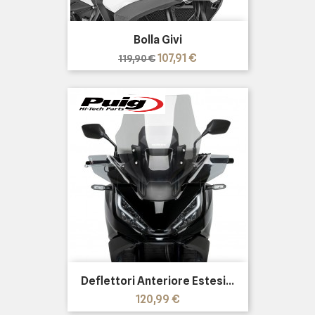
Bolla Givi
Prezzo
Prezzo
107,91 €
119,90 €
base
Deflettori Anteriore Estesi...
Prezzo
120,99 €