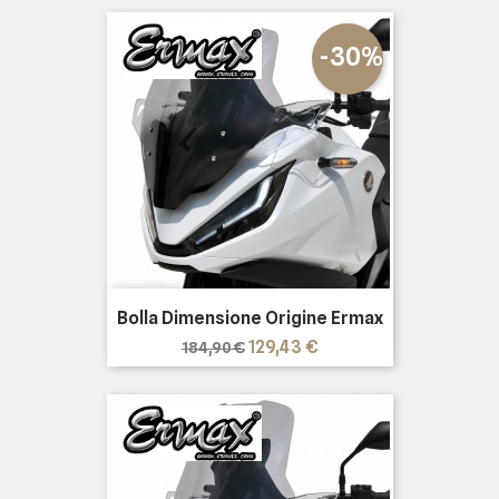
-30%
Bolla Dimensione Origine Ermax
Prezzo
Prezzo
129,43 €
184,90 €
base