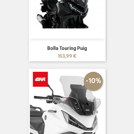
Bolla Touring Puig
Prezzo
153,99 €
-10%