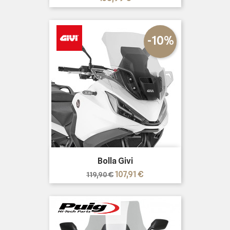
-10%
Bolla Givi
Prezzo
Prezzo
107,91 €
119,90 €
base