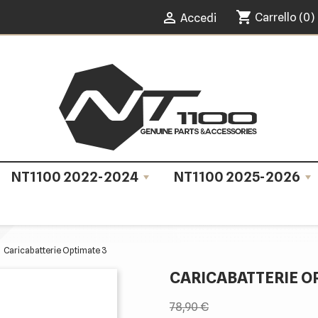
shopping_cart

Carrello
(0)
Accedi
NT1100 2022-2024
NT1100 2025-2026
Caricabatterie Optimate 3
CARICABATTERIE O
78,90 €