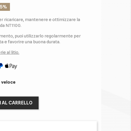
15%
r ricaricare, mantenere e ottimizzare la
nda NT1100.
gamento, puoi utilizzarlo regolarmente per
 e favorire una buona durata.
e al litio.
 veloce
I AL CARRELLO