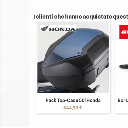
I clienti che hanno acquistato que
Pack Top-Case 50l Honda
Bors
Prezzo
544,90 €