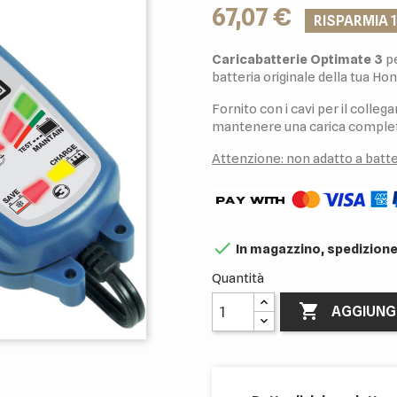
67,07 €
RISPARMIA 
Caricabatterie Optimate 3
pe
batteria originale della tua Ho
Fornito con i cavi per il colle
mantenere una carica completa
Attenzione: non adatto a batteri

In magazzino, spedizione
Quantità

AGGIUNG