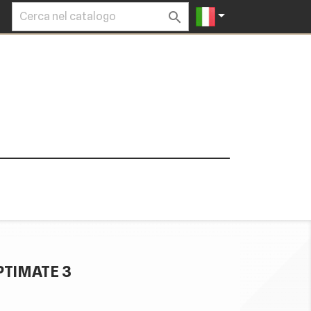


PTIMATE 3