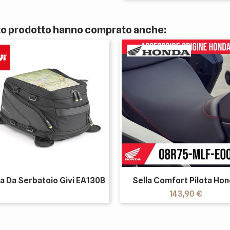
sto prodotto hanno comprato anche:
a Da Serbatoio Givi EA130B
Sella Comfort Pilota Ho
Prezzo
143,90 €