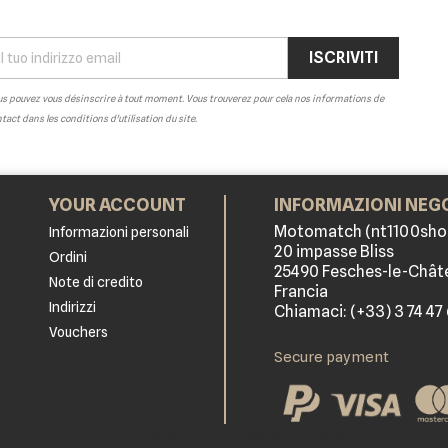
s pouvez vous désinscrire à tout moment. Vous trouverez pour cela nos informations de
tact dans les conditions d'utilisation du site.
YOUR ACCOUNT
INFORMAZIONI NEG
Motomatch (nt1100sho
Informazioni personali
20 impasse Bliss
Ordini
25490 Fesches-le-Chât
Note di credito
Francia
Indirizzi
Chiamaci:
(+33) 3 74 47
Vouchers
Secure payment
© 2026 - Software di Ecommerce di PrestaShop™