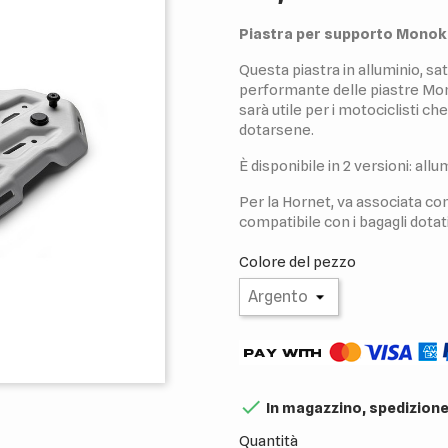
Piastra per supporto Monok
Questa piastra in alluminio, sa
performante delle piastre Mon
sarà utile per i motociclisti c
dotarsene.
È disponibile in 2 versioni: allu
Per la Hornet, va associata con
compatibile con i bagagli dota
Colore del pezzo

In magazzino, spedizione
Quantità