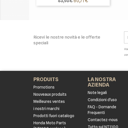
Prezzo
Prezzo
60,71 €
63,90 €
base
Ricevi le nostre novità e le offerte
speciali
Vou
con
PRODUITS
LA NOSTRA
AZIENDA
Promotions
Note legali
Nouveaux produits
Condizioni d'uso
Meilleures ventes
FAQ - Domande
i nostri marchi
Frequenti
Prodotti fuori catalogo
Contactez-nous
Honda Moto Parts
Tutto sul NT1100