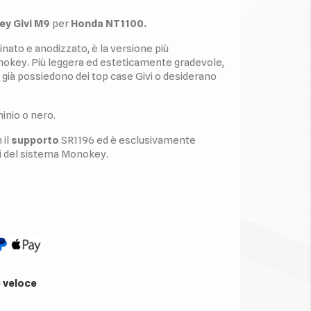
ey Givi M9
per
Honda NT1100.
tinato e anodizzato, è la versione più
okey. Più leggera ed esteticamente gradevole,
he già possiedono dei top case Givi o desiderano
minio o nero.
 il
supporto
SR1196 ed è esclusivamente
ti del sistema Monokey.
 veloce