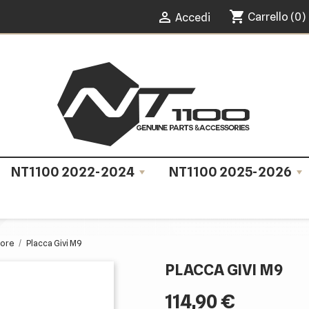
shopping_cart

Carrello
(0)
Accedi
NT1100 2022-2024
NT1100 2025-2026
iore
Placca Givi M9
PLACCA GIVI M9
114,90 €