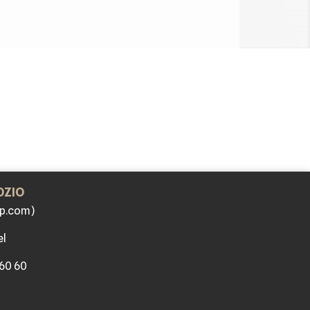
OZIO
p.com)
el
 60 60