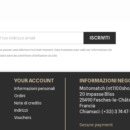
s pouvez vous désinscrire à tout moment. Vous trouverez pour cela nos informations de
tact dans les conditions d'utilisation du site.
YOUR ACCOUNT
INFORMAZIONI NEG
Motomatch (nt1100sho
Informazioni personali
20 impasse Bliss
Ordini
25490 Fesches-le-Chât
Note di credito
Francia
Indirizzi
Chiamaci:
(+33) 3 74 47
Vouchers
Secure payment