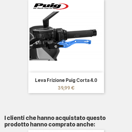
Leva Frizione Puig Corta 4.0
Prezzo
39,99 €
I clienti che hanno acquistato questo
prodotto hanno comprato anche: