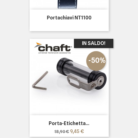
Portachiavi NT1100
IN SALDO!
-50%
Porta-Etichetta...
Prezzo
Prezzo
9,45 €
18,90 €
base