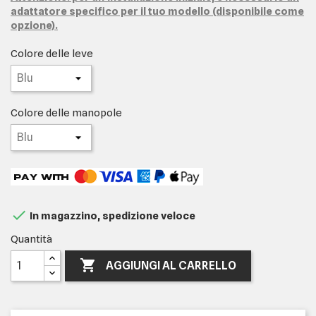
adattatore specifico per il tuo modello (disponibile come
opzione).
Colore delle leve
Colore delle manopole

In magazzino, spedizione veloce
Quantità

AGGIUNGI AL CARRELLO