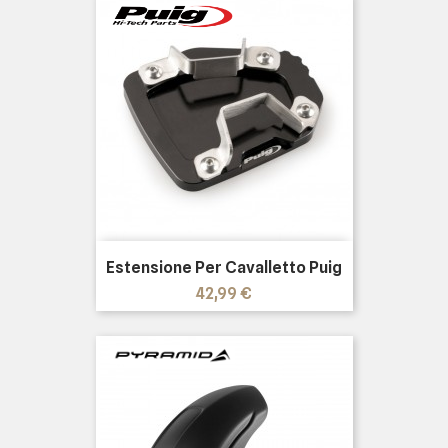
Estensione Per Cavalletto Puig
Prezzo
42,99 €