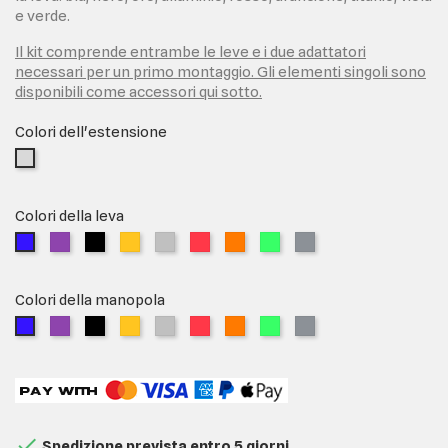
e verde.
Il kit comprende entrambe le leve e i due adattatori
necessari per un primo montaggio. Gli elementi singoli sono
disponibili come accessori qui sotto.
Colori dell'estensione
Senza
estensione
Colori della leva
Viola
Nero
Oro
Alluminio
Rosso
Arancione
Verde
Titanio
Blu
Colori della manopola
Viola
Nero
Oro
Alluminio
Rosso
Arancione
Verde
Titanio
Blu

Spedizione prevista entro 5 giorni