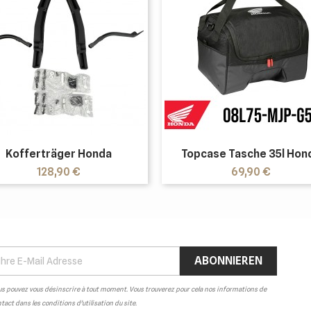
Kofferträger Honda
Topcase Tasche 35l Hon
Preis
Preis
128,90 €
69,90 €
s pouvez vous désinscrire à tout moment. Vous trouverez pour cela nos informations de
tact dans les conditions d'utilisation du site.