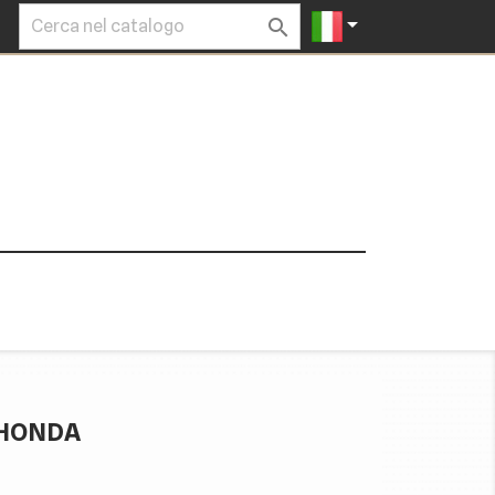


 HONDA