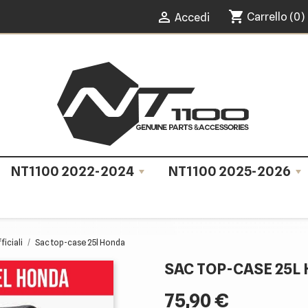
shopping_cart

Carrello
(0)
Accedi
NT1100 2022-2024
NT1100 2025-2026
ficiali
Sac top-case 25l Honda
SAC TOP-CASE 25L
75,90 €