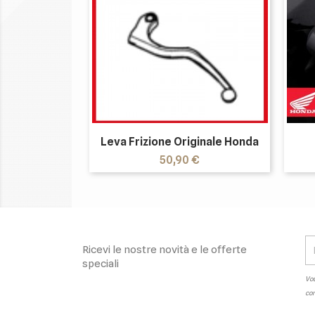
Leva Frizione Originale Honda
Prezzo
50,90 €
Ricevi le nostre novità e le offerte
speciali
Vou
con