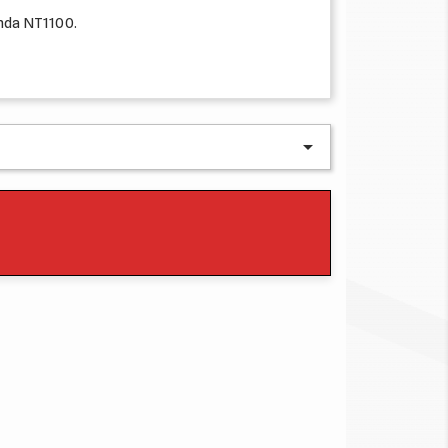
onda NT1100.
