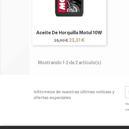
Aceite De Horquilla Motul 10W
Precio
Precio
23,31 €
25,90 €
base
Mostrando 1-2 de 2 artículo(s)
Infórmese de nuestras últimas noticias y
ofertas especiales
You
not