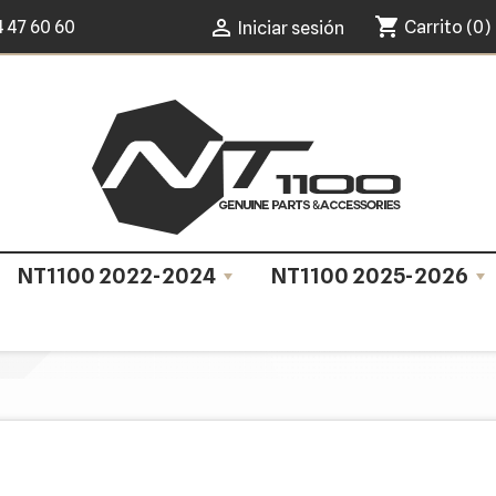
shopping_cart

4 47 60 60
Carrito
(0)
Iniciar sesión
NT1100 2022-2024
NT1100 2025-2026