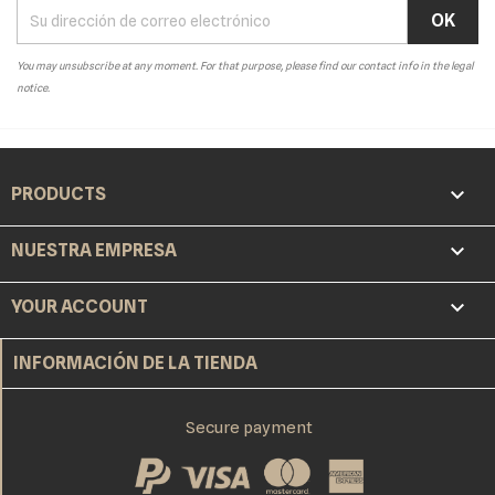
You may unsubscribe at any moment. For that purpose, please find our contact info in the legal
notice.

PRODUCTS

NUESTRA EMPRESA

YOUR ACCOUNT
INFORMACIÓN DE LA TIENDA
Secure payment