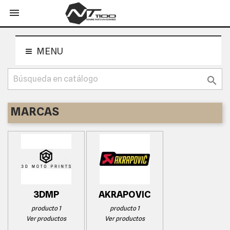
shopping_cart


MENU

MARCAS
3DMP
AKRAPOVIC
producto 1
producto 1
Ver productos
Ver productos