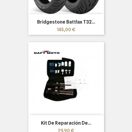
Bridgestone Battlax T32...
Precio
145,00 €
Kit De Reparación De...
Precio
29,90 €