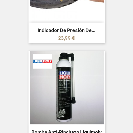
Indicador De Presión De...
Precio
23,99 €
Bomba Anti-Pinchazo Liquimoly