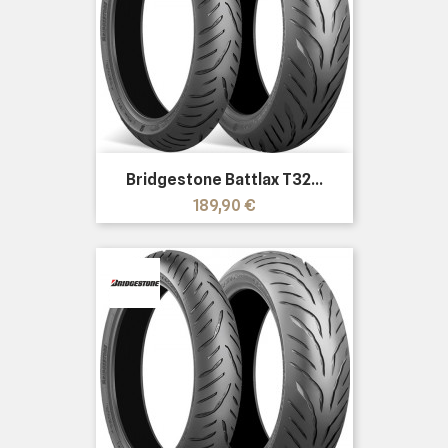
Bridgestone Battlax T32...
Precio
189,90 €