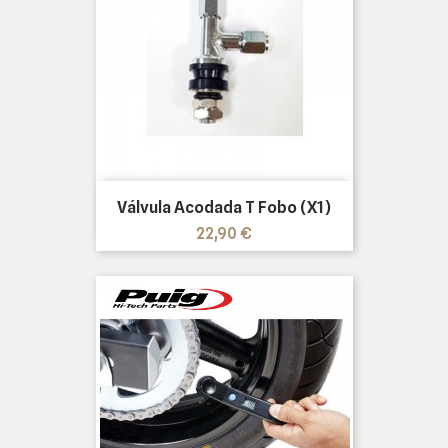
Válvula Acodada T Fobo (x1)
Precio
22,90 €