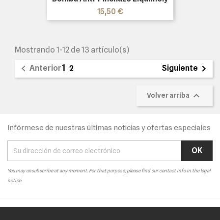
Precio
15,50 €
Mostrando 1-12 de 13 artículo(s)
1


Anterior
Siguiente
2

Volver arriba
Infórmese de nuestras últimas noticias y ofertas especiales
You may unsubscribe at any moment. For that purpose, please find our contact info in the legal
notice.