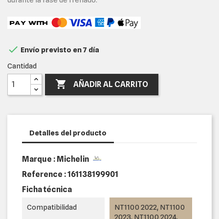

Envío previsto en 7 día
Cantidad

AÑADIR AL CARRITO
Detalles del producto
Marque : Michelin
Reference :
161138199901
Ficha técnica
Compatibilidad
NT1100 2022, NT1100
2023, NT1100 2024,