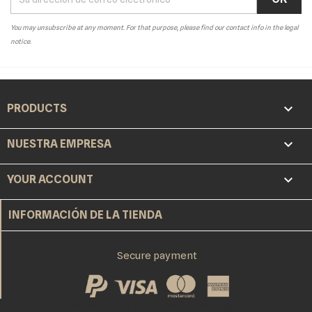
You may unsubscribe at any moment. For that purpose, please find our contact info in the legal
notice.

PRODUCTS

NUESTRA EMPRESA

YOUR ACCOUNT
INFORMACIÓN DE LA TIENDA
Secure payment
© 2026 - Software Ecommerce desarrollado por