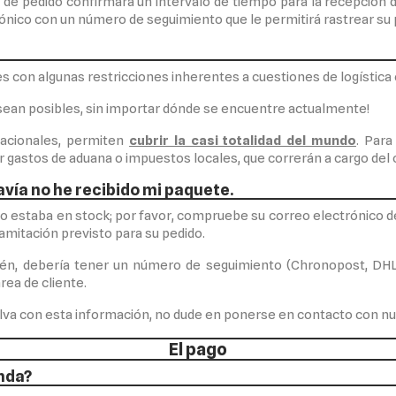
 de pedido confirmará un intervalo de tiempo para la recepción 
ónico con un número de seguimiento que le permitirá rastrear su 
 con algunas restricciones inherentes a cuestiones de logística
 sean posibles, sin importar dónde se encuentre actualmente!
nacionales, permiten
cubrir la casi totalidad del mundo
. Para
r gastos de aduana o impuestos locales, que correrán a cargo del c
avía no he recibido mi paquete.
o estaba en stock; por favor, compruebe su correo electrónico d
ramitación previsto para su pedido.
acén, debería tener un número de seguimiento (Chronopost, DHL
rea de cliente.
lva con esta información, no dude en ponerse en contacto con nu
El pago
nda?