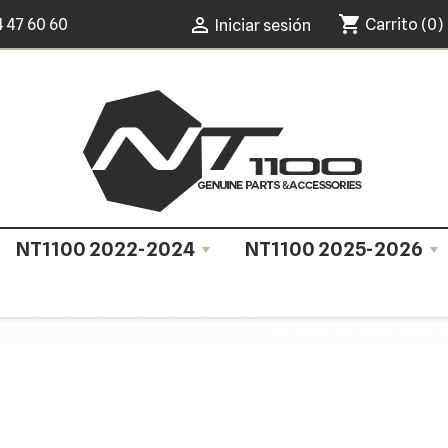
shopping_cart

4 47 60 60
Carrito
(0)
Iniciar sesión
NT1100 2022-2024
NT1100 2025-2026