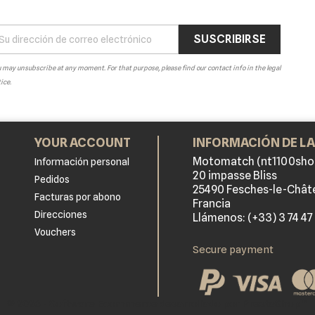
 may unsubscribe at any moment. For that purpose, please find our contact info in the legal
ice.
YOUR ACCOUNT
INFORMACIÓN DE LA
Motomatch (nt1100sho
Información personal
20 impasse Bliss
Pedidos
25490 Fesches-le-Chât
Facturas por abono
Francia
Direcciones
Llámenos:
(+33) 3 74 47
Vouchers
Secure payment
© 2026 - Software Ecommerce desarrollado por PrestaShop™