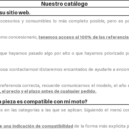
Nuestro catálogo
su sitio web.
accesorios y consumibles lo más completo posible, pero es p
 como concesionario,
tenemos acceso al 100% de las referencia
e que hayamos pasado algo por alto o que hayamos priorizado 
 cosa: ¡contactarnos! ¡Estaremos encantados de ayudarle a encon
 referencia correcta, recuerde comunicarnos el modelo, el año
el precio y el plazo antes de cualquier pedido.
a pieza es compatible con mi moto?
 en las categorías a las que se aplican. Siguiendo el menú c
e una indicación de compatibilidad
de la forma más explícita p