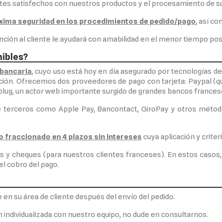
ntes satisfechos con nuestros productos y el procesamiento de s
xima seguridad en los procedimientos de pedido/pago
, así co
nción al cliente le ayudará con amabilidad en el menor tiempo pos
ibles?
 bancaria
, cuyo uso está hoy en día asegurado por tecnologías de
cción. Ofrecemos dos proveedores de pago con tarjeta: Paypal 
plug, un actor web importante surgido de grandes bancos frances
e terceros como Apple Pay, Bancontact, GiroPay y otros métod
o fraccionado en 4 plazos sin intereses
cuya aplicación y crite
y cheques (para nuestros clientes franceses). En estos casos, p
l cobro del pago.
en su área de cliente después del envío del pedido.
n individualizada con nuestro equipo, no dude en consultarnos.