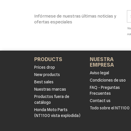
Infórmese de nuestras últimas noticias y
ofertas especiales
You
not
PRODUCTS
NUESTRA
EMPRESA
Prices drop
Aviso legal
New products
Condiciones de uso
Best sales
FAQ - Preguntas
Nuestras marcas
Frecuentes
Productos fuera de
Contact us
catálogo
Todo sobre el NT1100
Honda Moto Parts
(NT1100 vista explodida)