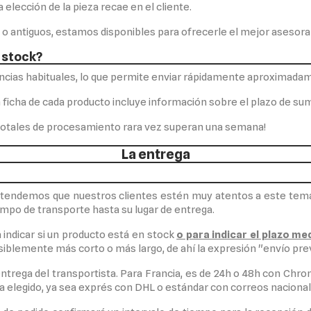
a elección de la pieza recae en el cliente.
 o antiguos, estamos disponibles para ofrecerle el mejor asesor
 stock?
cias habituales, lo que permite enviar rápidamente aproximadam
a ficha de cada producto incluye información sobre el plazo de sum
s totales de procesamiento rara vez superan una semana!
La entrega
ntendemos que nuestros clientes estén muy atentos a este tema.
empo de transporte hasta su lugar de entrega.
 indicar si un producto está en stock
o para indicar el plazo m
iblemente más corto o más largo, de ahí la expresión "envío prev
ntrega del transportista. Para Francia, es de 24h o 48h con Chron
ta elegido, ya sea exprés con DHL o estándar con correos nacional