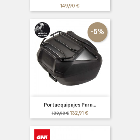
Precio
149,90 €
-5%
Portaequipajes Para...
Precio
Precio
132,91 €
139,90 €
base