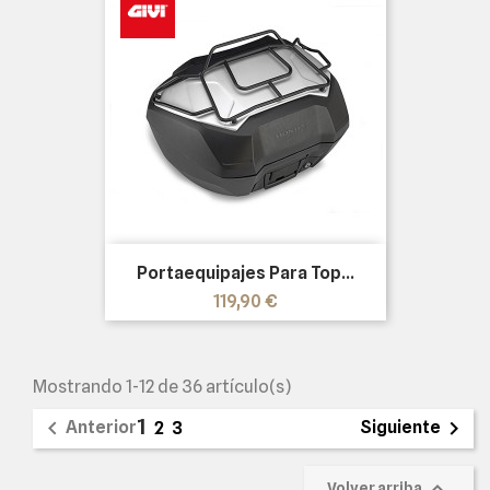
Portaequipajes Para Top...
Precio
119,90 €
Mostrando 1-12 de 36 artículo(s)
1


Anterior
Siguiente
2
3

Volver arriba