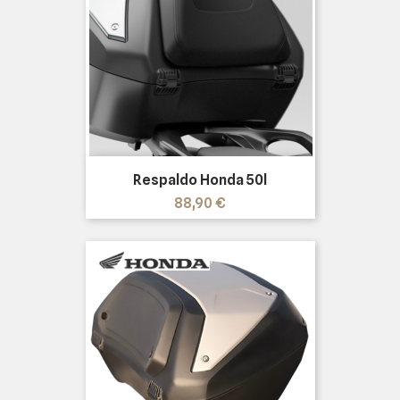
Respaldo Honda 50l
Precio
88,90 €