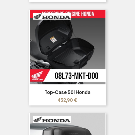
Top-Case 50l Honda
Precio
452,90 €