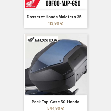
Dosseret Honda Maletero 35...
Precio
113,90 €
Pack Top-Case 50l Honda
Precio
544,90 €