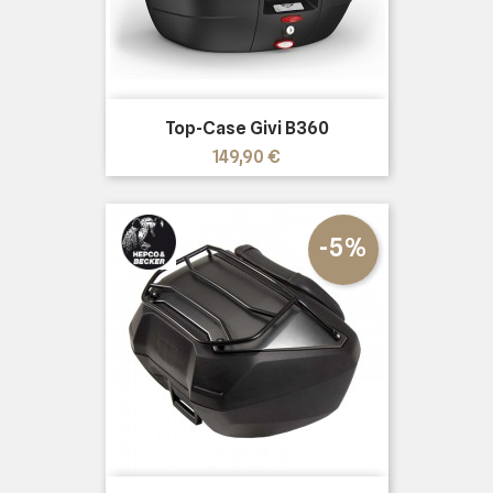
Top-Case Givi B360
Precio
149,90 €
-5%