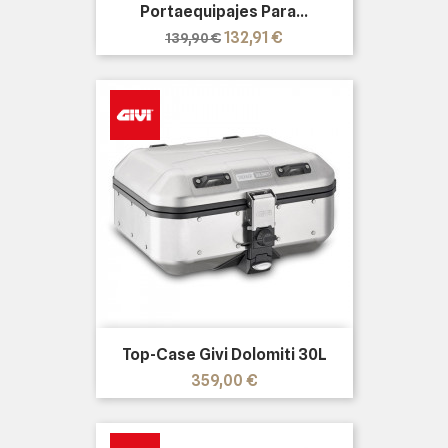
Portaequipajes Para...
Precio
Precio
132,91 €
139,90 €
base
Top-Case Givi Dolomiti 30L
Precio
359,00 €