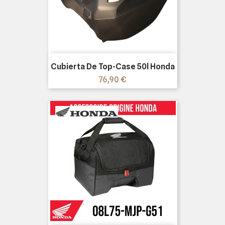
Cubierta De Top-Case 50l Honda
Precio
76,90 €