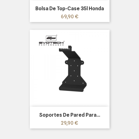
Bolsa De Top-Case 35l Honda
Precio
69,90 €
Soportes De Pared Para...
Precio
29,90 €