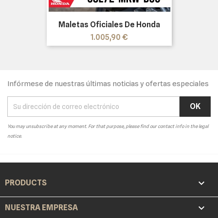
Maletas Oficiales De Honda
Precio
1.005,90 €
Infórmese de nuestras últimas noticias y ofertas especiales
You may unsubscribe at any moment. For that purpose, please find our contact info in the legal
notice.

PRODUCTS

NUESTRA EMPRESA