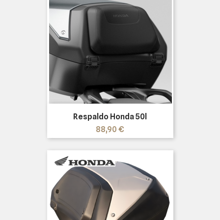
Respaldo Honda 50l
Precio
88,90 €