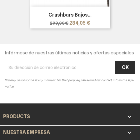
Crashbars Bajos...
Precio
Precio
284,05 €
299,00 €
base
Infórmese de nuestras últimas noticias y ofertas especiales
You may unsubscribe at any moment. For that purpose, please find our contact info in the legal
notice.

PRODUCTS

NUESTRA EMPRESA