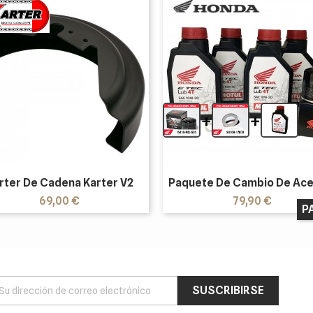
+
+
rter De Cadena Karter V2
Paquete De Cambio De Acei
Precio
Precio
69,00 €
79,90 €
P