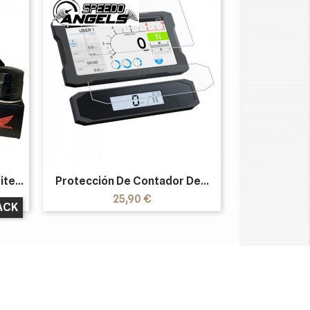
te...
Protección De Contador De...
Precio
25,90 €
ACK