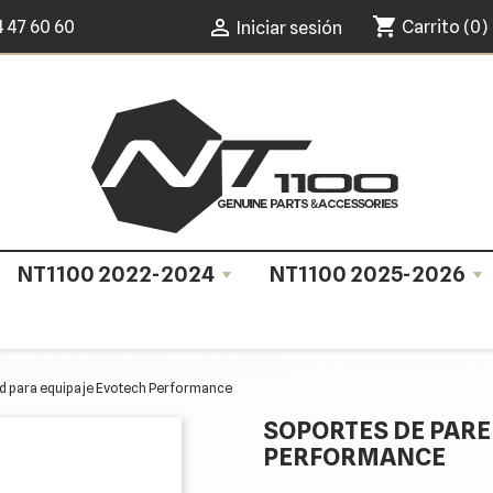
shopping_cart

4 47 60 60
Carrito
(0)
Iniciar sesión
NT1100 2022-2024
NT1100 2025-2026
d para equipaje Evotech Performance
SOPORTES DE PARE
PERFORMANCE