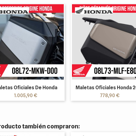
letas Oficiales De Honda
Maletas Oficiales Honda 
Precio
Precio
1.005,90 €
778,90 €
 producto también compraron: