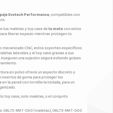
ipaje Evotech Performance
, compatibles con
ños.
e tus maletas y top case de
tu moto
con estos
para liberar espacio mientras protegen tu
to mecanizado CNC, estos soportes específicos
aletas laterales y el top case gracias a sus
 Aseguran una sujeción segura evitando golpes
enamiento.
tura en polvo ofrece un aspecto discreto y
insertos de goma para proteger los
 en la pared con tornillería incluida, para un
ganizado.
lo top case, solo maletas, o el conjunto
ias: 08L72-MKT-D00 (maletas), 08L73-MKT-D00