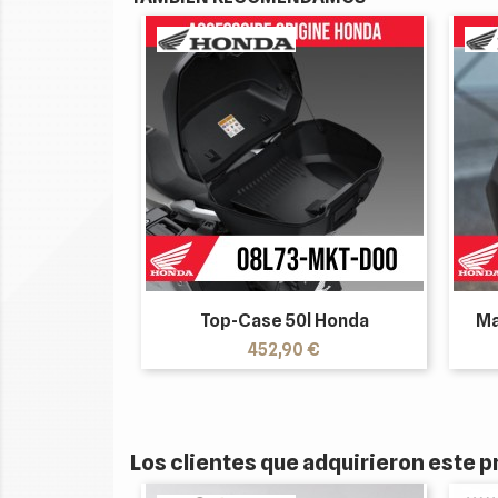
Top-Case 50l Honda
Ma
Precio
452,90 €
Los clientes que adquirieron este