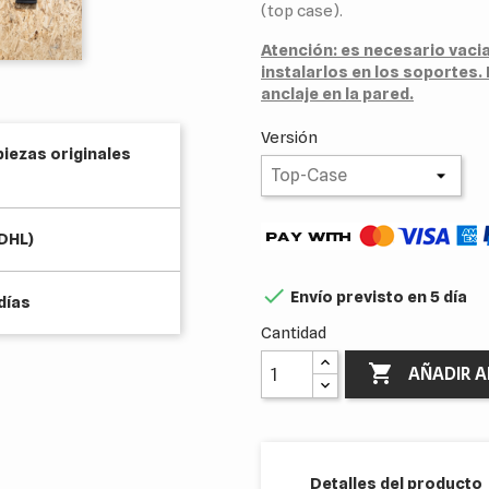
(top case).
Atención: es necesario vacia
instalarlos en los soportes
anclaje en la pared.
Versión
piezas originales
(DHL)

Envío previsto en 5 día
días
Cantidad

AÑADIR A
Detalles del producto