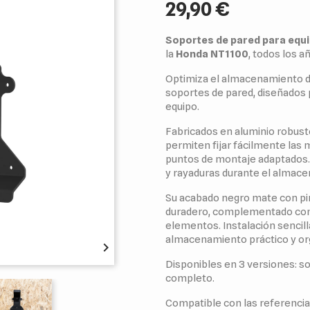
29,90 €
Soportes de pared para equ
la
Honda NT1100
, todos los a
Optimiza el almacenamiento d
soportes de pared, diseñados 
equipo.
Fabricados en aluminio robus
permiten fijar fácilmente las m
puntos de montaje adaptados.
y rayaduras durante el almac
Su acabado negro mate con pin
duradero, complementado con 
elementos. Instalación sencilla
almacenamiento práctico y or

Disponibles en 3 versiones: so
completo.
Compatible con las referenc