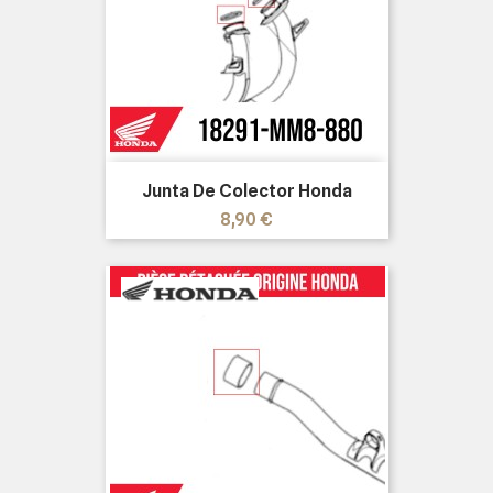
Junta De Colector Honda
Precio
8,90 €