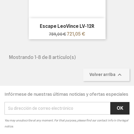
Escape LeoVince LV-12R
Precio
Precio
721,05 €
759,00 €
base
Mostrando 1-8 de 8 artículo(s)

Volver arriba
Infórmese de nuestras últimas noticias y ofertas especiales
You may unsubscribe at any moment. For that purpose, please find our contact info in the legal
notice.