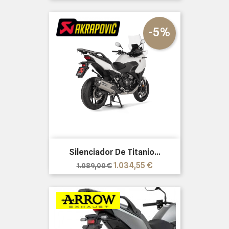
-5%
Silenciador De Titanio...
Precio
Precio
1.034,55 €
1.089,00 €
base