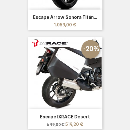
Escape Arrow Sonora Titán...
Precio
1.059,00 €
-20%
Escape IXRACE Desert
Precio
Precio
519,20 €
649,00 €
base