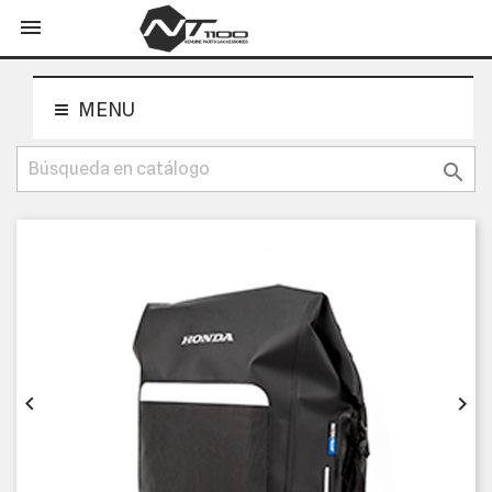
shopping_cart


MENU


