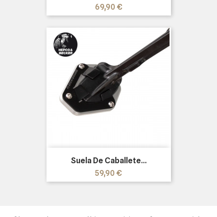
Precio
69,90 €
Suela De Caballete...
Precio
59,90 €