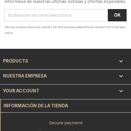
Infórmese de nuestras últimas noticias y ofertas especiales
You may unsubscribe at any moment. For that purpose, please find our contact info in the legal
notice.

PRODUCTS

NUESTRA EMPRESA

YOUR ACCOUNT
INFORMACIÓN DE LA TIENDA
Secure payment