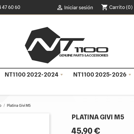
shopping_cart

4 47 60 60
Carrito
(0)
Iniciar sesión
NT1100 2022-2024
NT1100 2025-2026
o
Platina Givi M5
PLATINA GIVI M5
45,90 €