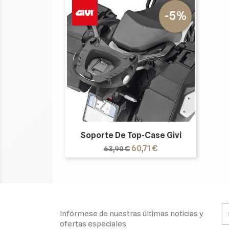
-5%
Soporte De Top-Case Givi
Precio
Precio
60,71 €
63,90 €
base
Infórmese de nuestras últimas noticias y
ofertas especiales