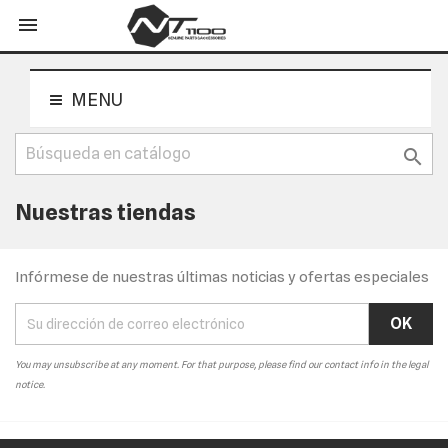
shopping_cart


MENU

Nuestras tiendas
Infórmese de nuestras últimas noticias y ofertas especiales
You may unsubscribe at any moment. For that purpose, please find our contact info in the legal
notice.