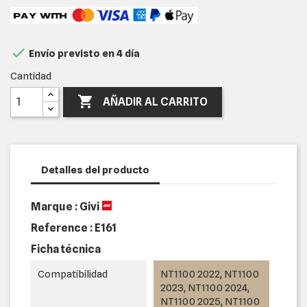

Envío previsto en 4 día
Cantidad

AÑADIR AL CARRITO
Detalles del producto
Marque : Givi
Reference :
E161
Ficha técnica
Compatibilidad
NT1100 2022, NT1100
2023, NT1100 2024,
NT1100 2025, NT1100