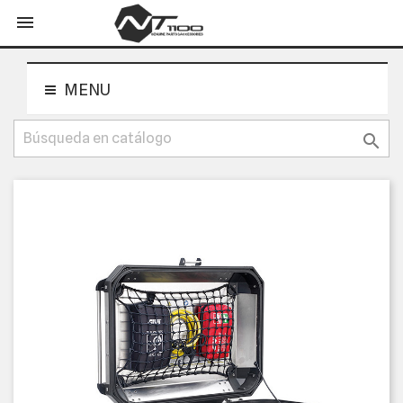
shopping_cart


MENU
