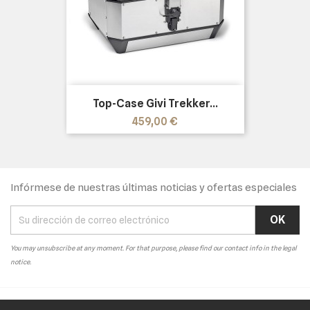
Top-Case Givi Trekker...
Precio
459,00 €
Infórmese de nuestras últimas noticias y ofertas especiales
You may unsubscribe at any moment. For that purpose, please find our contact info in the legal
notice.