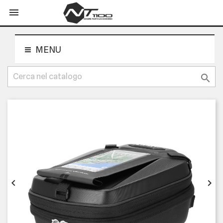
shopping_cart


MENU


