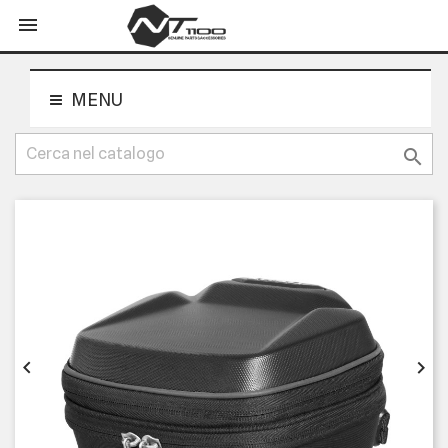
shopping_cart


MENU


