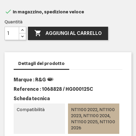

In magazzino, spedizione veloce
Quantità

AGGIUNGI AL CARRELLO
Dettagli del prodotto
Marque : R&G
Reference :
1068828 / HG000125C
Scheda tecnica
Compatibilità
NT1100 2022, NT1100
2023, NT1100 2024,
NT1100 2025, NT1100
2026