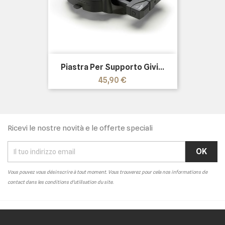
Piastra Per Supporto Givi...
Prezzo
45,90 €
Ricevi le nostre novità e le offerte speciali
Vous pouvez vous désinscrire à tout moment. Vous trouverez pour cela nos informations de
contact dans les conditions d'utilisation du site.