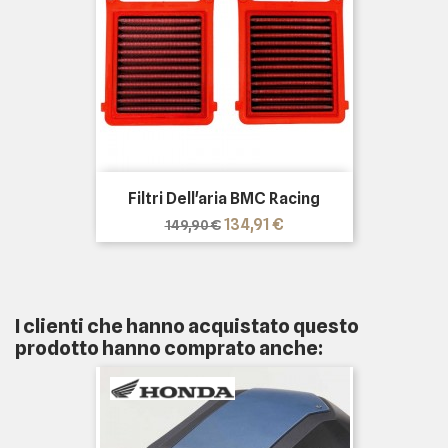
Filtri Dell'aria BMC Racing
Prezzo
Prezzo
134,91 €
149,90 €
base
I clienti che hanno acquistato questo
prodotto hanno comprato anche: