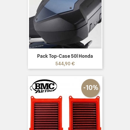
Pack Top-Case 50l Honda
Prezzo
544,90 €
-10%