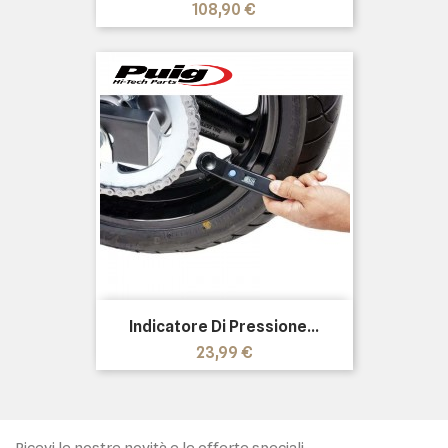
Prezzo
108,90 €
Indicatore Di Pressione...
Prezzo
23,99 €
Ricevi le nostre novità e le offerte speciali