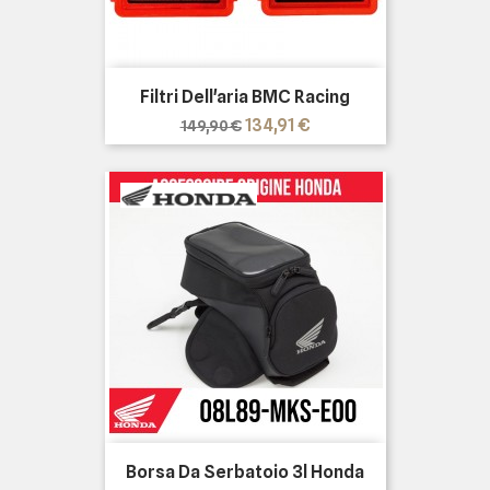
Filtri Dell'aria BMC Racing
Prezzo
Prezzo
134,91 €
149,90 €
base
Borsa Da Serbatoio 3l Honda