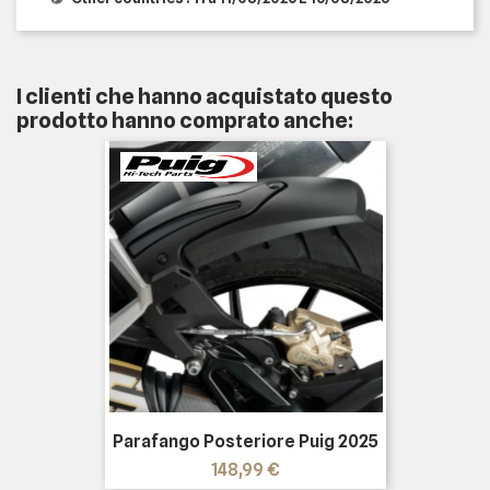
I clienti che hanno acquistato questo
prodotto hanno comprato anche:
Parafango Posteriore Puig 2025
Prezzo
148,99 €