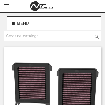
shopping_cart


MENU
