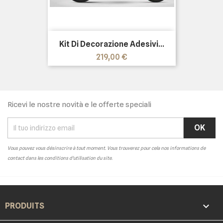
Kit Di Decorazione Adesivi...
Prezzo
219,00 €
Ricevi le nostre novità e le offerte speciali
Vous pouvez vous désinscrire à tout moment. Vous trouverez pour cela nos informations de
contact dans les conditions d'utilisation du site.

PRODUITS