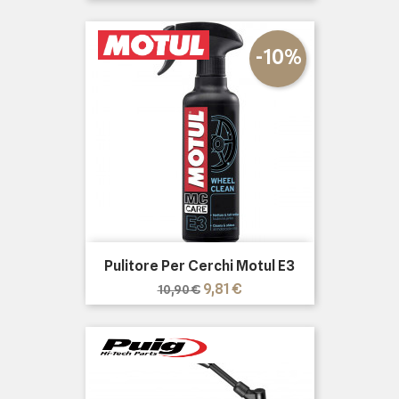
-10%
Pulitore Per Cerchi Motul E3
Prezzo
Prezzo
9,81 €
10,90 €
base