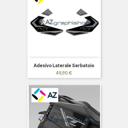
Adesivo Laterale Serbatoio
Prezzo
49,90 €