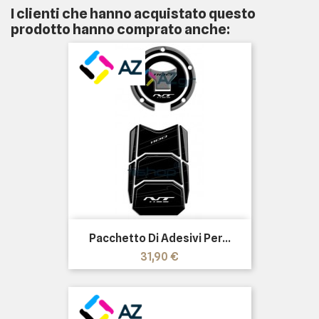
I clienti che hanno acquistato questo
prodotto hanno comprato anche:
Pacchetto Di Adesivi Per...
Prezzo
31,90 €