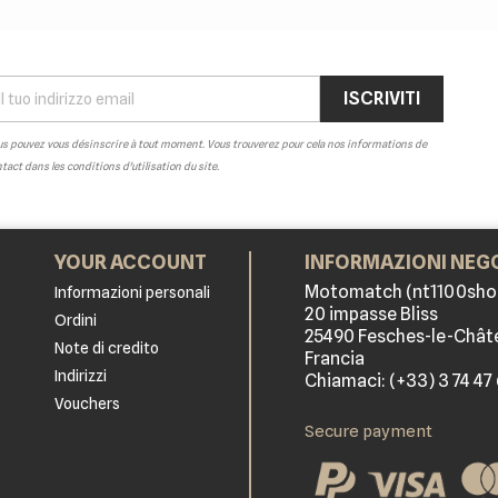
s pouvez vous désinscrire à tout moment. Vous trouverez pour cela nos informations de
tact dans les conditions d'utilisation du site.
YOUR ACCOUNT
INFORMAZIONI NEG
Motomatch (nt1100sho
Informazioni personali
20 impasse Bliss
Ordini
25490 Fesches-le-Chât
Note di credito
Francia
Indirizzi
Chiamaci:
(+33) 3 74 47
Vouchers
Secure payment