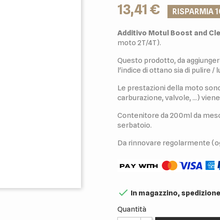
13,41 €
RISPARMIA 
Additivo Motul Boost and C
moto 2T/4T).
Questo prodotto, da aggiunger
l'indice di ottano sia di pulire /
Le prestazioni della moto sono 
carburazione, valvole, ...) vien
Contenitore da 200ml da mesco
serbatoio.
Da rinnovare regolarmente (ogn

In magazzino, spedizione
Quantità