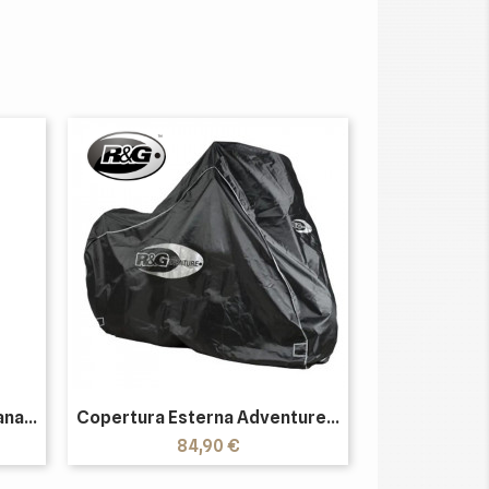
na...
Copertura Esterna Adventure...
Prezzo
84,90 €