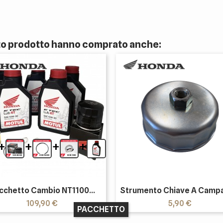
sto prodotto hanno comprato anche:
+
+
+
+
cchetto Cambio NT1100...
Strumento Chiave A Campa
Prezzo
Prezzo
109,90 €
5,90 €
PACCHETTO