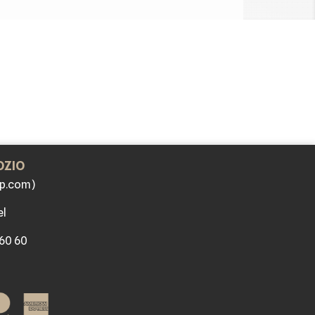
OZIO
p.com)
el
 60 60