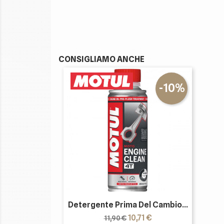
CONSIGLIAMO ANCHE
-10%
Detergente Prima Del Cambio...
Prezzo
Prezzo
10,71 €
11,90 €