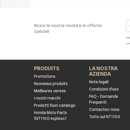
Ricevi le nostre novità e le offerte
speciali
Vou
con
PRODUITS
LA NOSTRA
AZIENDA
Promotions
Note legali
Nouveaux produits
Condizioni d'uso
Meilleures ventes
FAQ - Domande
i nostri marchi
Frequenti
Prodotti fuori catalogo
Contactez-nous
Honda Moto Parts
Tutto sul NT1100
(NT1100 esploso)