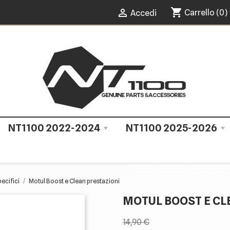
shopping_cart

Carrello
(0)
Accedi
NT1100 2022-2024
NT1100 2025-2026
pecifici
Motul Boost e Clean prestazioni
MOTUL BOOST E CL
14,90 €