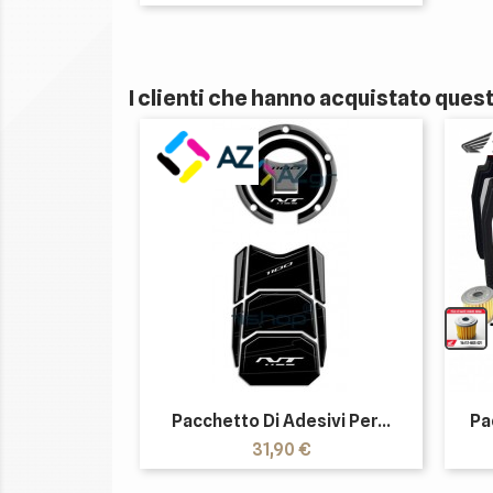
base
I clienti che hanno acquistato que
Pacchetto Di Adesivi Per...
Pa
Prezzo
31,90 €