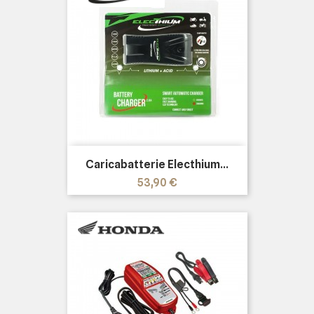
Caricabatterie Electhium...
Prezzo
53,90 €