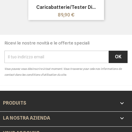
Caricabatterie/tester Di...
Prezzo
89,90 €
Ricevi le nostre novità e le offerte speciali
Vous pouvez vous désinscrire à tout moment. Vous trouverez pour cela nos informations de
contact dans les conditions d'utilisation du site.

PRODUITS

LA NOSTRA AZIENDA