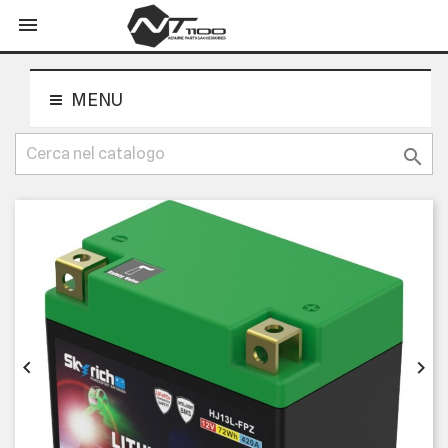
shopping_cart


MENU


