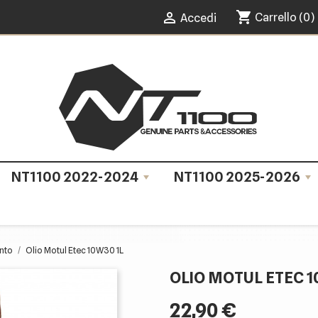
shopping_cart

Carrello
(0)
Accedi
NT1100 2022-2024
NT1100 2025-2026
nto
Olio Motul Etec 10W30 1L
OLIO MOTUL ETEC 1
22,90 €