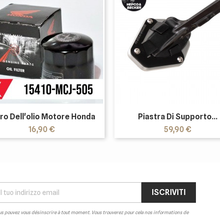
tro Dell'olio Motore Honda
Piastra Di Supporto...
Prezzo
Prezzo
16,90 €
59,90 €
s pouvez vous désinscrire à tout moment. Vous trouverez pour cela nos informations de