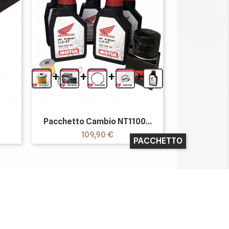
+
+
+
+
Pacchetto Cambio NT1100...
Prezzo
109,90 €
PACCHETTO