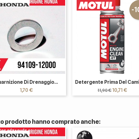
-
arnizione Di Drenaggio...
Detergente Prima Del Camb
Prezzo
Prezzo
Prezzo
1,70 €
10,71 €
11,90 €
base
sto prodotto hanno comprato anche: