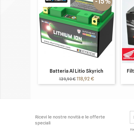
-15%
Batteria Al Litio Skyrich
Fil
Prezzo
Prezzo
118,92 €
139,90 €
base
Ricevi le nostre novità e le offerte
speciali
Vou