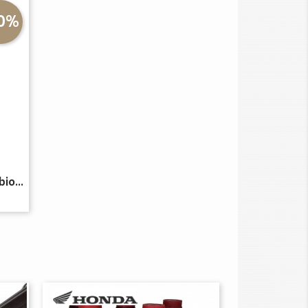
10%
io...