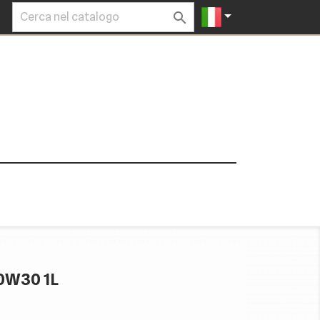


0W30 1L