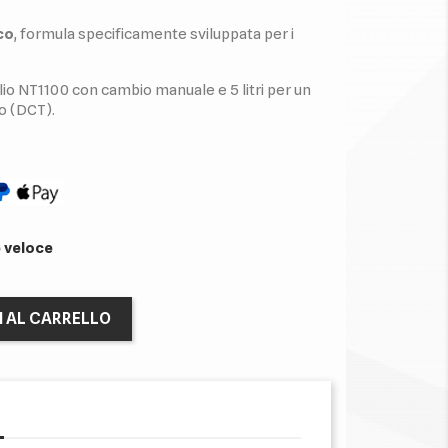
co
, formula specificamente sviluppata per i
olio NT1100 con cambio manuale e 5 litri per un
o (DCT).
 veloce
I AL CARRELLO