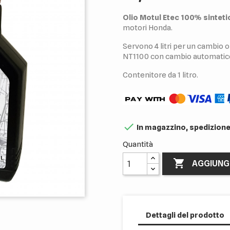
Olio Motul Etec 100% sinteti
motori Honda.
Servono 4 litri per un cambio 
NT1100 con cambio automatic
Contenitore da 1 litro.

In magazzino, spedizione
Quantità

AGGIUNG
Dettagli del prodotto